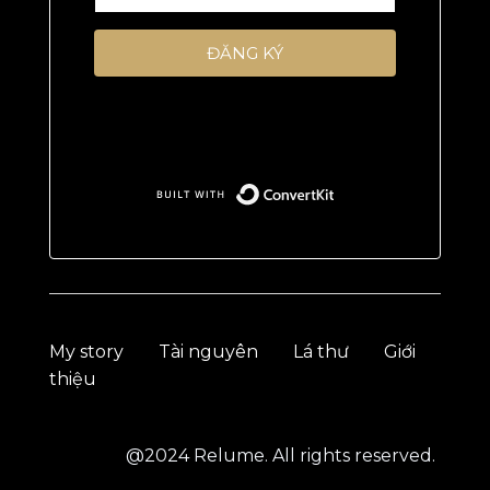
ĐĂNG KÝ
Tôi ghét spam, và tôi không bao giờ làm
thế với bạn
Built with Conv
My story
Tài nguyên
Lá thư
Giới
thiệu
@2024 Relume. All rights reserved.