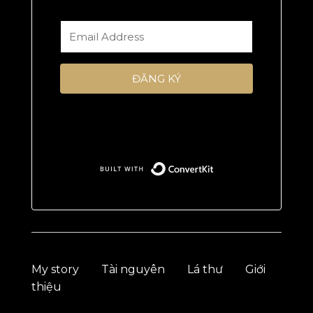
ĐĂNG KÝ
Tôi ghét spam, và tôi không bao giờ làm
thế với bạn
Built with Conv
My story
Tài nguyên
Lá thư
Giới
thiệu