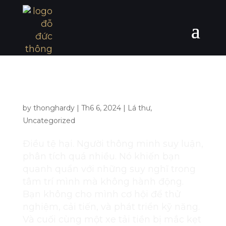
Sức mạnh của hành động
by
thonghardy
|
Th6 6, 2024
|
Lá thư
,
Uncategorized
Điều tệ hại. Người thông minh suy luận,
phân tích quá nhiều. Nó khiến bạn
quanh quẩn với những suy nghĩ trong
tâm trí mình mà không hành động.
Bạn không cho mình cơ hội để thử
nghiệm, cải tiến, và phát triển kỹ năng.
Và cuối cùng một xe tải tiền bị mắc kẹt