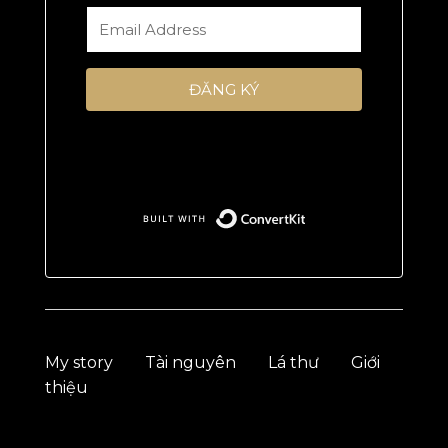
ĐĂNG KÝ
Tôi ghét spam, và tôi không bao giờ làm
thế với bạn
Built with Conv
My story
Tài nguyên
Lá thư
Giới
thiệu