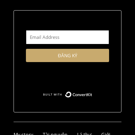
ĐĂNG KÝ
Tôi ghét spam, và tôi không bao giờ làm thế
với bạn
Built with Conver
My story
Tài nguyên
Lá thư
Giới