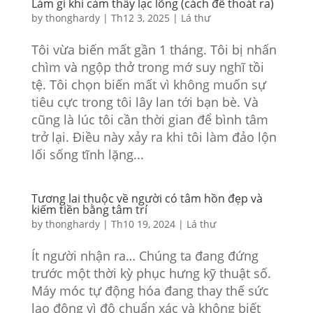
Làm gì khi cảm thấy lạc lõng (cách để thoát ra)
by
thonghardy
|
Th12 3, 2025
|
Lá thư
Tôi vừa biến mất gần 1 tháng. Tôi bị nhấn
chìm và ngộp thở trong mớ suy nghĩ tồi
tệ. Tôi chọn biến mất vì không muốn sự
tiêu cực trong tôi lây lan tới bạn bè. Và
cũng là lúc tôi cần thời gian để bình tâm
trở lại. Điều này xảy ra khi tôi làm đảo lộn
lối sống tĩnh lặng...
Tương lai thuộc về người có tâm hồn đẹp và
kiếm tiền bằng tâm trí
by
thonghardy
|
Th10 19, 2024
|
Lá thư
Ít người nhận ra… Chúng ta đang đứng
trước một thời kỳ phục hưng kỹ thuật số.
Máy móc tự động hóa đang thay thế sức
lao động vì độ chuẩn xác và không biết